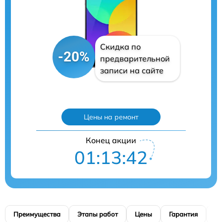
Скидка по
-20%
предварительной
записи на сайте
Цены на ремонт
Конец акции
01:13:41
Преимущества
Этапы работ
Цены
Гарантия
М