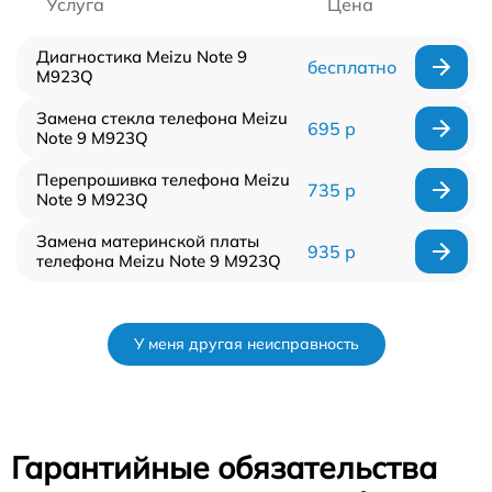
Услуга
Цена
Диагностика Meizu Note 9
бесплатно
M923Q
Замена стекла телефона Meizu
695 р
Note 9 M923Q
Перепрошивка телефона Meizu
735 р
Note 9 M923Q
Замена материнской платы
935 р
телефона Meizu Note 9 M923Q
У меня другая неисправность
Гарантийные обязательства