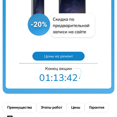
Скидка по
-20%
предварительной
записи на сайте
Цены на ремонт
Конец акции
01:13:41
Преимущества
Этапы работ
Цены
Гарантия
М