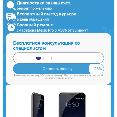
Диагностика за наш счет,
ремонт по желанию
Бесплатный выезд курьера
в день обращения
Срочный ремонт
смартфона Meizu Pro 5 M576 от 35 минут
Бесплатная консультация со
специалистом
Оставить заявку
Нажимая на кнопку "Оставить заявку" Вы соглашаетесь c
политикой
конфиденциальности