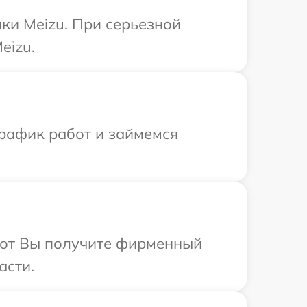
ки Meizu. При серьезной
eizu.
график работ и займемся
абот Вы получите фирменный
асти.